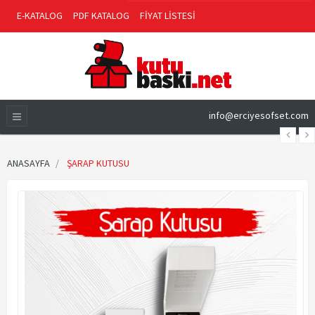
E-KATALOG
PDF KATALOG
FİYAT LİSTESİ
info@erciyesofset.com
ANASAYFA
ŞARAP KUTUSU