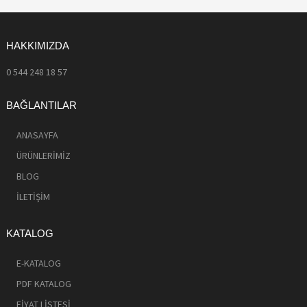
HAKKIMIZDA
0 544 248 18 57
BAĞLANTILAR
ANASAYFA
ÜRÜNLERİMİZ
BLOG
İLETİŞİM
KATALOG
E-KATALOG
PDF KATALOG
FİYAT LİSTESİ