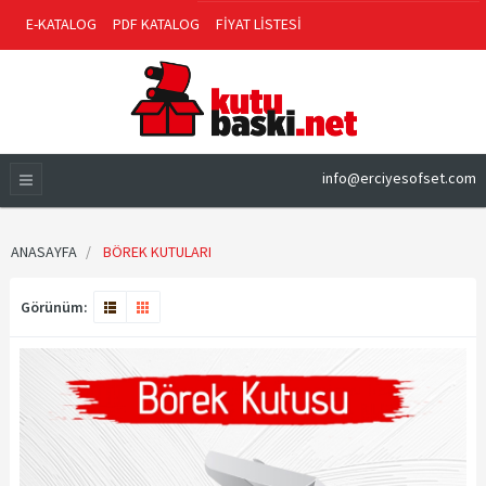
E-KATALOG
PDF KATALOG
FİYAT LİSTESİ
info@erciyesofset.com
ANASAYFA
BÖREK KUTULARI
Görünüm: