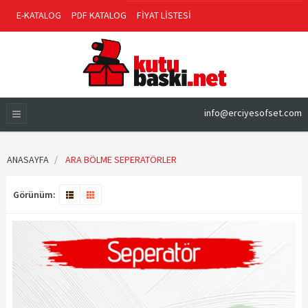
E-KATALOG
PDF KATALOG
FİYAT LİSTESİ
info@erciyesofset.com
ANASAYFA
ARA BÖLME SEPERATÖRLER
Görünüm: