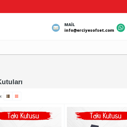
MAIL
info@erciyesofset.com
Kutuları
m: