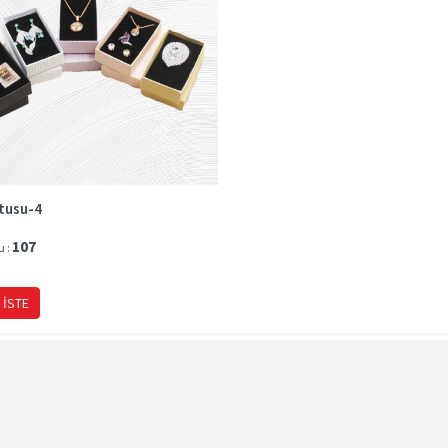
tusu-4
107
u :
 İSTE