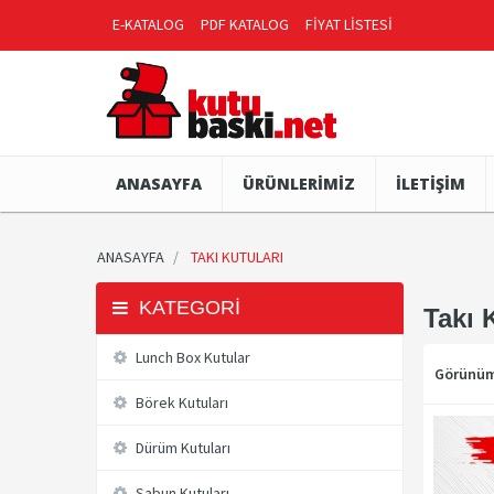
E-KATALOG
PDF KATALOG
FİYAT LİSTESİ
ANASAYFA
ÜRÜNLERİMİZ
İLETİŞİM
ANASAYFA
TAKI KUTULARI
KATEGORI
Takı 
Lunch Box Kutular
Görünü
Börek Kutuları
Dürüm Kutuları
Sabun Kutuları