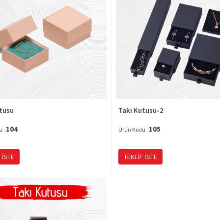
tusu
Takı Kutusu-2
104
105
u :
Ürün Kodu :
 İSTE
TEKLIF İSTE